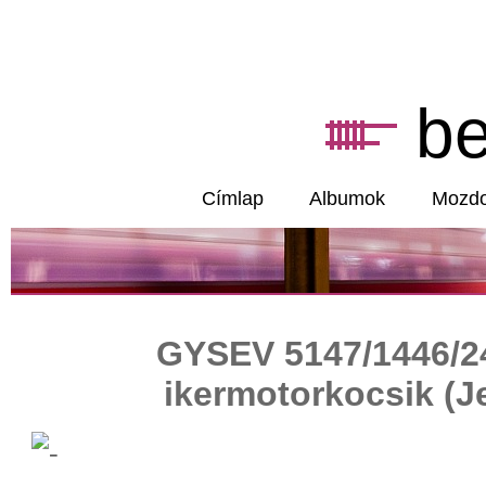
b
Címlap
Albumok
Mozd
GYSEV 5147/1446/24
ikermotorkocsik (J