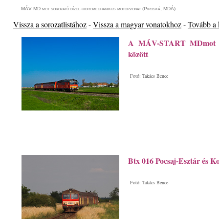
MÁV MD mot sorozatú dízel-hidromechanikus motorvonat (Piroská, MDÁ)
Vissza a sorozatlistához
-
Vissza a magyar vonatokhoz
-
Tovább a
A MÁV-START MDmot 303
között
Fotó: Takács Bence
Btx 016 Pocsaj-Esztár és K
Fotó: Takács Bence