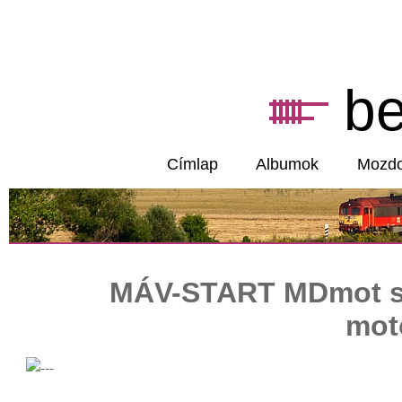
b
Címlap
Albumok
Mozd
MÁV-START MDmot sor
mot