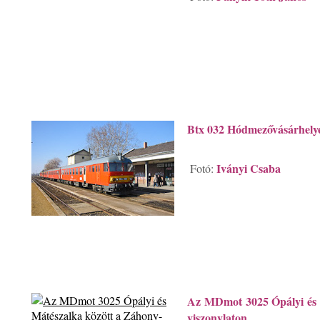
Btx 032 Hódmezővásárhely
Iványi Csaba
Fotó:
Az MDmot 3025 Ópályi és M
viszonylaton