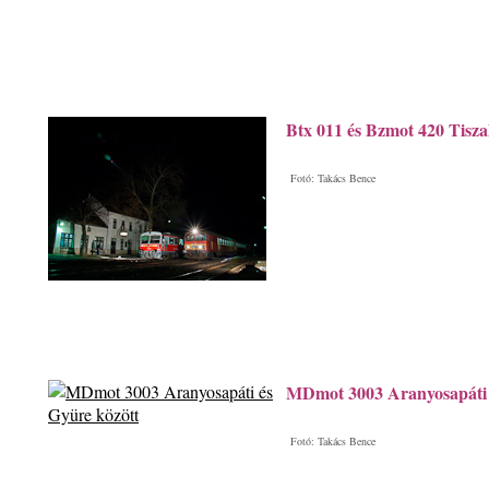
Btx 011 és Bzmot 420 Tisz
Fotó: Takács Bence
MDmot 3003 Aranyosapáti 
Fotó: Takács Bence