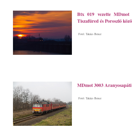
Btx 019 vezette MDmot m
Tiszafüred és Poroszló közö
Fotó: Takács Bence
MDmot 3003 Aranyosapáti 
Fotó: Takács Bence