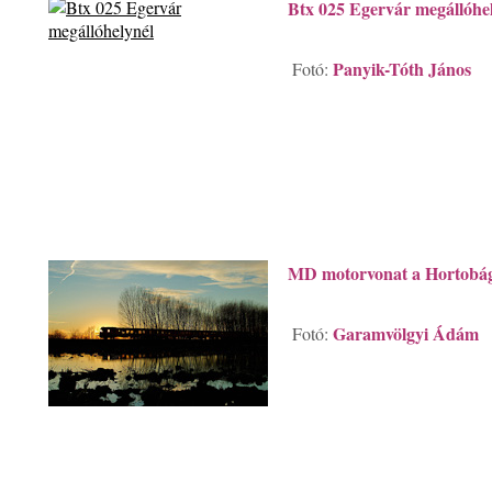
Btx 025 Egervár megállóhe
Panyik-Tóth János
Fotó:
MD motorvonat a Hortobá
Garamvölgyi Ádám
Fotó: