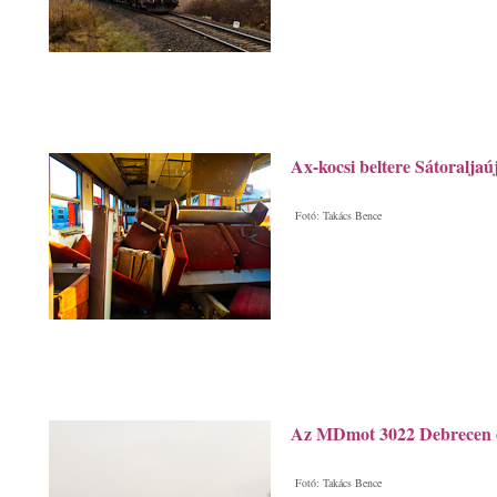
Ax-kocsi beltere Sátoraljaúj
Fotó: Takács Bence
Az MDmot 3022 Debrecen é
Fotó: Takács Bence