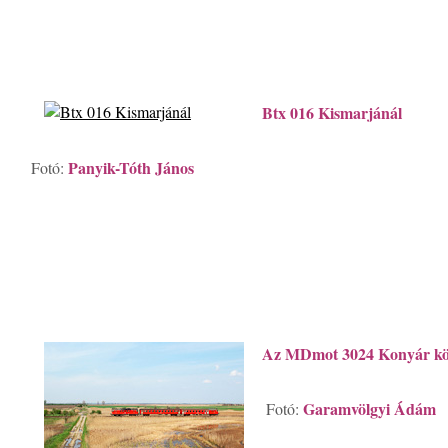
Btx 016 Kismarjánál
Panyik-Tóth János
Fotó:
Az MDmot 3024 Konyár kö
Garamvölgyi Ádám
Fotó: