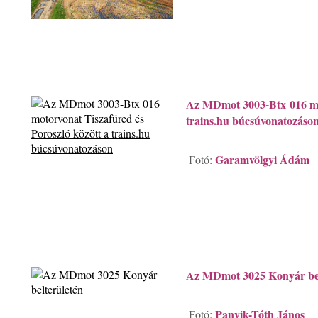
Az MDmot 3003-Btx 016 mot
trains.hu búcsúvonatozáso
Garamvölgyi Ádám
Fotó:
Az MDmot 3025 Konyár bel
Panyik-Tóth János
Fotó: