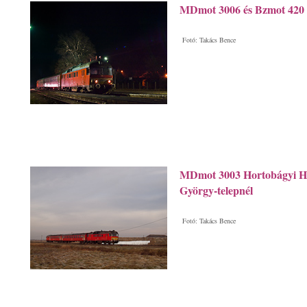
MDmot 3006 és Bzmot 420 
Fotó: Takács Bence
MDmot 3003 Hortobágyi Hal
György-telepnél
Fotó: Takács Bence