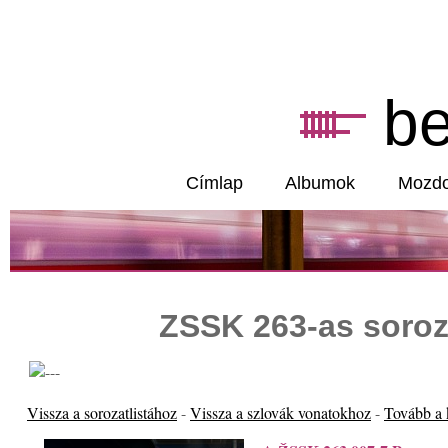
b
Címlap
Albumok
Mozd
ZSSK 263-as soroz
Vissza a sorozatlistához
-
Vissza a szlovák vonatokhoz
-
Tovább a