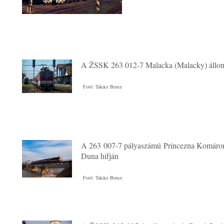
A ŽSSK 263 012-7 Malacka (Malacky) állo
Fotó: Takács Bence
A 263 007-7 pályaszámú Princezna Komáro
Duna hífján
Fotó: Takács Bence